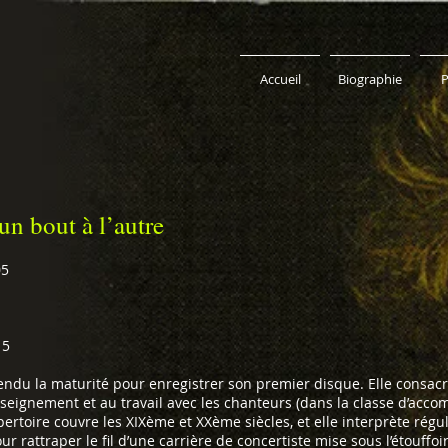
Accueil
Biographie
P
un bout à l’autre
05
 5
ndu la maturité pour enregistrer son premier disque. Elle consacr
’enseignement et au travail avec les chanteurs (dans la classe d’ac
ertoire couvre les XIXème et XXème siècles, et elle interprète rég
 rattraper le fil d’une carrière de concertiste mise sous l’étouffo