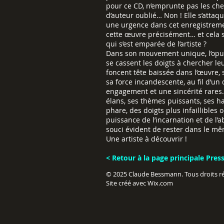
pour ce CD, n’emprunte pas les che
d’auteur oublié… Non ! Elle s’atta
une urgence dans cet enregistrement.
cette œuvre précisément… et cela s
qui s’est emparée de l’artiste ?
Dans son mouvement unique, l’opus
se cassent les doigts à chercher l
foncent tête baissée dans l’œuvre, 
sa force incandescente, au fil d’un
engagement et une sincérité rares. 
élans, ses thèmes puissants, ses ha
phare, des doigts plus infaillibles o
puissance de l’incarnation et de l
souci évident de rester dans le mêm
Une artiste à découvrir !
< Retour à la page principale Pres
© 2025 Claude Bessmann. Tous droits rés
Site créé avec
Wix.com