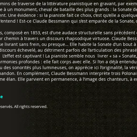
mins de traverse de la littérature pianistique en gravant, par exe
que à un monument, cheval de bataille des plus grands : la Sonate 
 Une évidence : si la pianiste fait ce choix, c’est qu’elle a quelque
’entend ! Est-ce Claude Bessmann qui s’est emparée de la Sonate, o
, composé en 1853, est d’une audace structurelle sans précédent 
eur chemin à travers un discours rhapsodique virtuose. Claude Bes
se livrant sans frein, ou presque… Elle habite la Sonate d’un bout 
 discours échevelé, au détriment parfois de l’articulation des phrasé
L’effet est captivant ! La pianiste semble nous livrer « sa » Sonat
rmonies profondes : elle fait corps avec elle. Si l’on a déjà entend
u des sonorités plus lumineuses, on apprécie ici l’originalité, la vér
’abandon. En complément, Claude Bessmann interprète trois Polonai
e élan. Elle parvient en permanence, à l’image des chanteurs, à en 
se
ervés. All rights reserved.