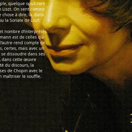
mple, quelque opus rare
de Liszt. On sent comme
 chose à dire, là, dans
u la Sonate de Liszt
et nombre d’interprètes
smann est de celles qui
à l’autre rend compte de
s, certes, mais avec un
e, se dissoudre dans ses
u, dans cette œuvre
ité du discours, la
ses de Chopin avec le
maîtriser le souffle.