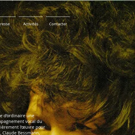
resse
Activités
Contacter
e d’ordinaire une
compagnement vocal du
ulièrement l’œuvre pour
ir, Claude Bessmann,